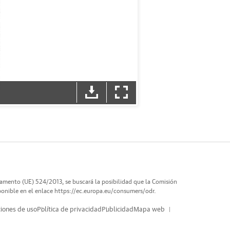
lamento (UE) 524/2013, se buscará la posibilidad que la Comisión
ponible en el enlace
https://ec.europa.eu/consumers/odr
.
iones de uso
Política de privacidad
Publicidad
Mapa web